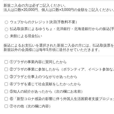
新規ご入会の方は必ずご記入ください。
法人は口数×20,000円、個人は口数×3,000円の金額をご記入ください
ウェブからのクレジット決済(手数料不要）
払込取扱票によるゆうちょ・北洋銀行・北海道銀行からの振込(
来館による現金払い
振込によるお支払いを選択された新規ご入会の方には、払込取扱票
新規以外の会員様には毎年5月頃に送付させていただきます。
①プラザの事業内容に賛同したから
②プラザの事業に参加したから（ボランティア、イベント参加な
③プラザと仕事上のつながりがあったから
④プラザを通じて社会貢献をしたかったから
⑤知人の紹介があったから（次の欄にお名前）
⑥「新型コロナ感染の影響に伴う外国人生活困窮者支援プロジェ
⑦その他（次の欄に内容）