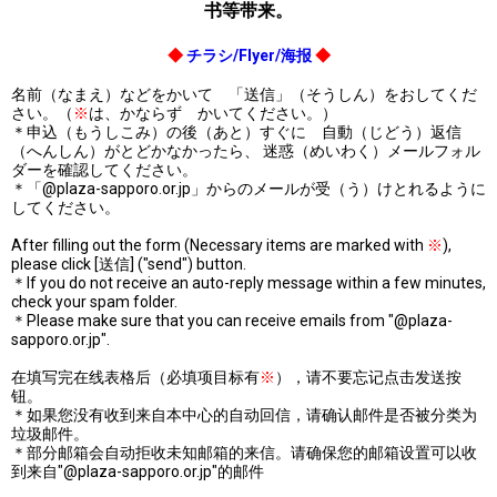
书等带来。
◆
チラシ/Flyer/海报
◆
名前（なまえ）などをかいて 「送信」（そうしん）をおしてくだ
さい。（
※
は、かならず かいてください。）
＊申込（もうしこみ）の後（あと）すぐに 自動（じどう）返信
（へんしん）がとどかなかったら、 迷惑（めいわく）メールフォル
ダーを確認してください。
＊「@plaza-sapporo.or.jp」からのメールが受（う）けとれるように
してください。
After filling out the form (Necessary items are marked with
※
),
please click [送信] ("send") button.
＊If you do not receive an auto-reply message within a few minutes,
check your spam folder.
＊Please make sure that you can receive emails from "@plaza-
sapporo.or.jp".
在填写完在线表格后（必填项目标有
※
），请不要忘记点击发送按
钮。
＊如果您没有收到来自本中心的自动回信，请确认邮件是否被分类为
垃圾邮件。
＊部分邮箱会自动拒收未知邮箱的来信。请确保您的邮箱设置可以收
到来自"@plaza-sapporo.or.jp"的邮件