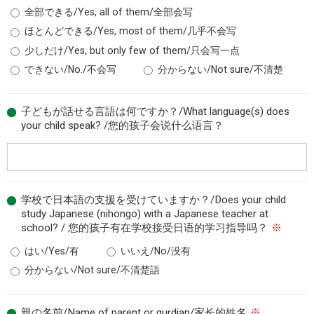
全部できる/Yes, all of them/全部会写
ほとんどできる/Yes, most of them/几乎不会写
少しだけ/Yes, but only few of them/只会写一点
できない/No./不会写
分からない/Not sure/不清楚
子どもが話せる言語は何ですか？/What language(s) does
your child speak? /您的孩子会说什么语言？
学校で日本語の支援を受けていますか？/Does your child
study Japanese (nihongo) with a Japanese teacher at
school? / 您的孩子有在学校接受日语的学习指导吗？
※
はい/Yes/有
いいえ/No/没有
分からない/Not sure/不清楚語
親の名前/Name of parent or gurdian/家长的姓名
※